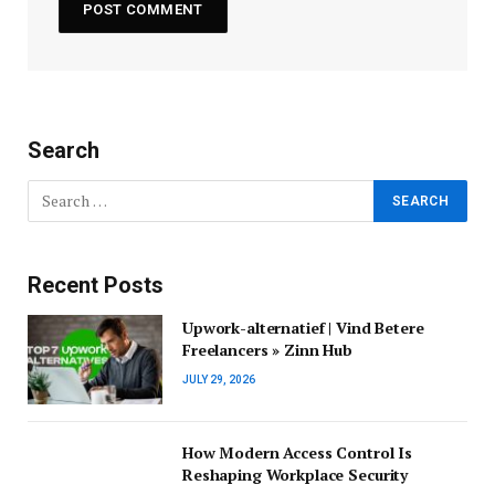
Search
Recent Posts
Upwork-alternatief | Vind Betere
Freelancers » Zinn Hub
JULY 29, 2026
How Modern Access Control Is
Reshaping Workplace Security