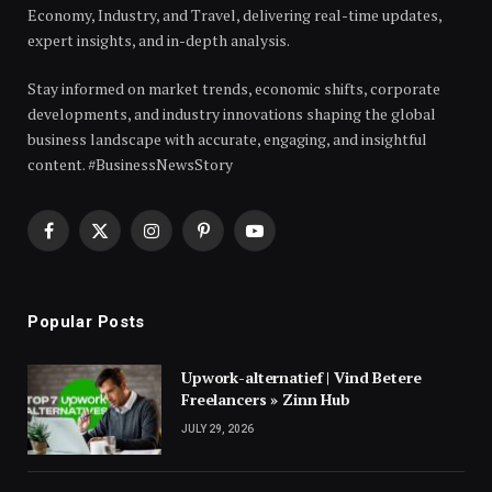
Economy, Industry, and Travel, delivering real-time updates,
expert insights, and in-depth analysis.
Stay informed on market trends, economic shifts, corporate
developments, and industry innovations shaping the global
business landscape with accurate, engaging, and insightful
content. #BusinessNewsStory
Facebook
X
Instagram
Pinterest
YouTube
(Twitter)
Popular Posts
Upwork-alternatief | Vind Betere
Freelancers » Zinn Hub
JULY 29, 2026