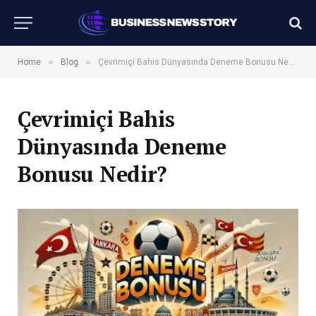
»
»
Home
Blog
Çevrimiçi Bahis Dünyasında Deneme Bonusu Nedir?
Çevrimiçi Bahis
Dünyasında Deneme
Bonusu Nedir?