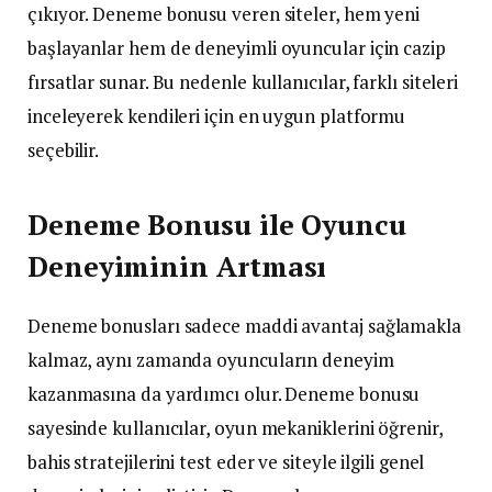
çıkıyor. Deneme bonusu veren siteler, hem yeni
başlayanlar hem de deneyimli oyuncular için cazip
fırsatlar sunar. Bu nedenle kullanıcılar, farklı siteleri
inceleyerek kendileri için en uygun platformu
seçebilir.
Deneme Bonusu ile Oyuncu
Deneyiminin Artması
Deneme bonusları sadece maddi avantaj sağlamakla
kalmaz, aynı zamanda oyuncuların deneyim
kazanmasına da yardımcı olur. Deneme bonusu
sayesinde kullanıcılar, oyun mekaniklerini öğrenir,
bahis stratejilerini test eder ve siteyle ilgili genel