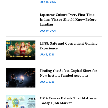
JULY 15, 2026
Japanese Culture Every First-Time
Indian Visitor Should Know Before
Landing
JULY 10, 2026
LU88: Safe and Convenient Gaming
Experience
JULY 9, 2026
Finding the Safest Capital Sizes for
New Instant Funded Accounts
JULY 7, 2026
CMA Course Details That Matter in
Today’s Job Market