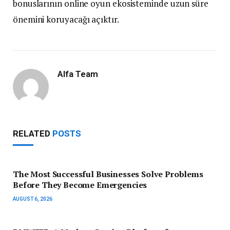
bonuslarının online oyun ekosisteminde uzun süre
önemini koruyacağı açıktır.
Alfa Team
RELATED
POSTS
The Most Successful Businesses Solve Problems
Before They Become Emergencies
AUGUST 6, 2026