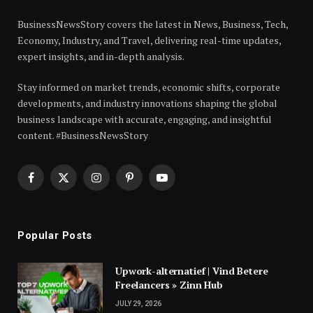
BusinessNewsStory covers the latest in News, Business, Tech,
Economy, Industry, and Travel, delivering real-time updates,
expert insights, and in-depth analysis.
Stay informed on market trends, economic shifts, corporate
developments, and industry innovations shaping the global
business landscape with accurate, engaging, and insightful
content. #BusinessNewsStory
Facebook
X
Instagram
Pinterest
YouTube
(Twitter)
Popular Posts
Upwork-alternatief | Vind Betere
Freelancers » Zinn Hub
JULY 29, 2026