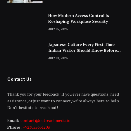
How Modern Access Control Is
Reshaping Workplace Security
JULY 15, 2026
Japanese Culture Every First-Time
Indian Visitor Should Know Before
Landing
JULY 10, 2026
Contact Us
Thank you for your feedback! If you ever have questions, need
assistance, or just want to connect, we’re always here to help.
Don’t hesitate to reach out!
Email:
contact@outreachmedia.io
Phone:
+923055631208