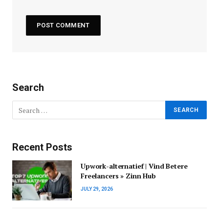
Search
Recent Posts
Upwork-alternatief | Vind Betere
Freelancers » Zinn Hub
JULY 29, 2026