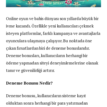
Online oyun ve bahis dünyası son yıllarda büyük bir
ivme kazandı. Özellikle yeni kullanıcıları çekmek
isteyen platformlar, farklı kampanya ve avantajlarla
oyunculara ulaşmaya çalışıyor. Bu noktada öne
çıkan fırsatlardan biri de deneme bonuslarıdır.
Deneme bonusları, kullanıcıların herhangi bir
ödeme yapmadan siteyi deneyimlemelerine olanak
tanır ve güvenilirliği artırır.
Deneme Bonusu Nedir?
Deneme bonusu, kullanıcıların sisteme kayıt
olduktan sonra herhangi bir para yatırmadan