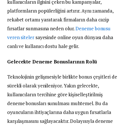
kullanıcıların ilgisini çeken bu kampanyalar,
platformların popülerliğini artırır. Aynı zamanda,
rekabet ortamı yaratarak firmaların daha cazip
fırsatlar sunmasına neden olur.
Deneme bonusu
veren siteler
sayesinde online oyun dünyası daha
canlı ve kullanıcı dostu hale gelir.
Gelecekte Deneme Bonuslarının Rolü
Teknolojinin gelişmesiyle birlikte bonus çeşitleri de
sürekli olarak yenileniyor. Yakın gelecekte,
kullanıcıların tercihine göre kişiselleştirilmiş
deneme bonusları sunulması muhtemel. Bu da
oyuncuların ihtiyaçlarına daha uygun fırsatlarla
karşılaşmasını sağlayacaktır. Dolayısıyla deneme