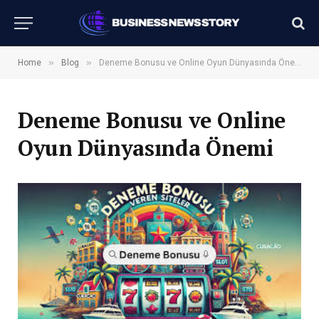
»
»
Home
Blog
Deneme Bonusu ve Online Oyun Dünyasında Önemi
Deneme Bonusu ve Online
Oyun Dünyasında Önemi