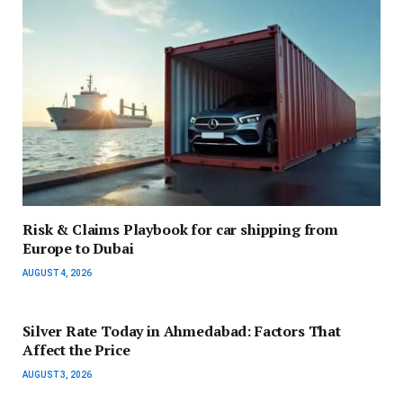
Risk & Claims Playbook for car shipping from
Europe to Dubai
AUGUST 4, 2026
Silver Rate Today in Ahmedabad: Factors That
Affect the Price
AUGUST 3, 2026